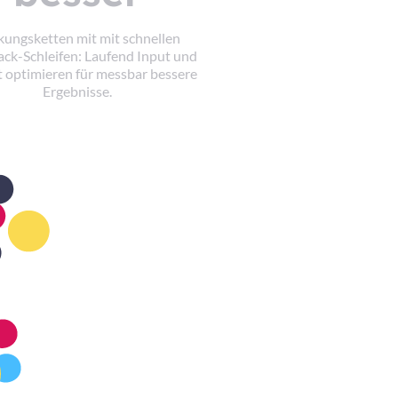
ungsketten mit mit schnellen
ck-Schleifen: Laufend Input und
 optimieren für messbar bessere
Ergebnisse.