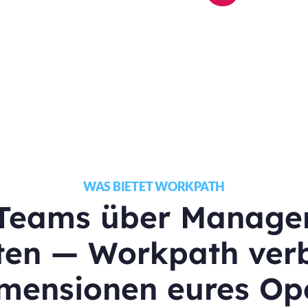
WAS BIETET WORKPATH
Teams über Manage
ten — Workpath verb
imensionen eures Op