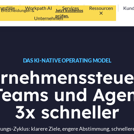
gsfälle
Workpath AI
Services
Ressourcen
Kun
te Entscheidungen &
Jetzt kostenlos
prüfen.
Unternehmen
DAS KI-NATIVE OPERATING MODEL
rnehmenssteu
Teams und Agen
3x schneller
rungs-Zyklus: klarere Ziele, engere Abstimmung, schneller