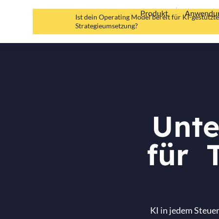
Produkt
Anwendun
Ist dein Operating Model bereit für KI-gestütz
Strategieumsetzung?
Unte
für 
KI in jedem Steue