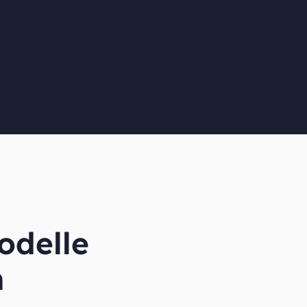
odelle
h