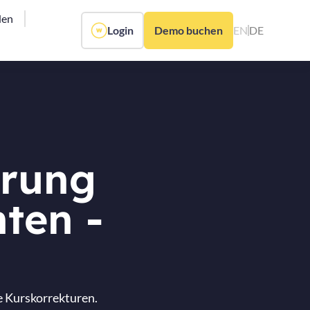
den
Login
Demo buchen
EN
DE
erung
ten -
e Kurskorrekturen.