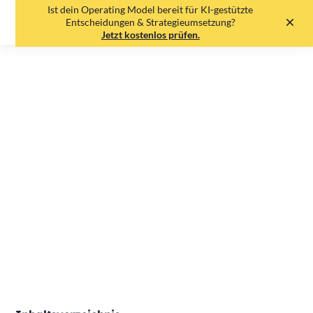
Ist dein Operating Model bereit für KI-gestützte
EN
DE
Entscheidungen & Strategieumsetzung?
Jetzt kostenlos prüfen.
FAST Goals - Warum
FAST für deine Ziele
besser ist als SMART
Franziska Schneider
•
19.5.25
•
3
min read
Print
Share