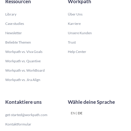
Ressourcen
Workpath
Library
Über Uns
Case studies
Karriere
Newsletter
Unsere Kunden
Beliebte Themen
Trust
Workpath vs. Viva Goals
Help Center
Workpath vs. Quantive
Workpath vs. WorkBoard
Workpath vs. Jira Align
Kontaktiere uns
Wähle deine Sprache
EN
|
DE
get-started@workpath.com
Kontaktformular