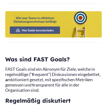
Was sind FAST Goals?
FAST Goals sind ein Akronym für Ziele, welche in
regelmäßige (“
f
requent”) Diskussionen eingebettet,
a
mbitioniert gesetzt, mit
s
pezifischen Metriken
gemessen und
t
ransparent für alle in der
Organisation sind.
Regelmäßig diskutiert