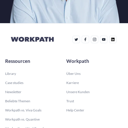
Ressourcen
Workpath
Library
Über Uns
Case studies
Karriere
Newsletter
Unsere Kunden
Beliebte Themen
Trust
Workpath vs. Viva Goals
Help Center
Workpath vs. Quantive