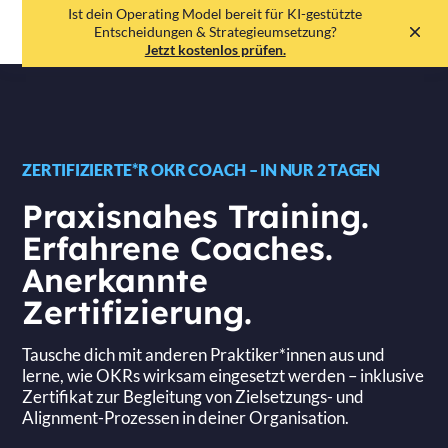
Ist dein Operating Model bereit für KI-gestützte
EN
DE
Entscheidungen & Strategieumsetzung?
Jetzt kostenlos prüfen.
ZERTIFIZIERTE*R OKR COACH – IN NUR 2 TAGEN
Praxisnahes Training.
Erfahrene Coaches.
Anerkannte
Zertifizierung.
Tausche dich mit anderen Praktiker*innen aus und
lerne, wie OKRs wirksam eingesetzt werden – inklusive
Zertifikat zur Begleitung von Zielsetzungs- und
Alignment-Prozessen in deiner Organisation.