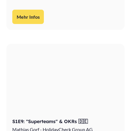
Mehr Infos
S1E9: "Superteams" & OKRs 🇩🇪
Mathias Gorf - HolidayCheck Group AG