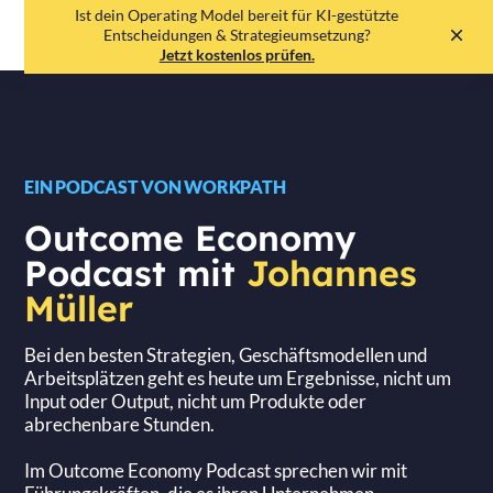
Ist dein Operating Model bereit für KI-gestützte
EN
DE
Entscheidungen & Strategieumsetzung?
Jetzt kostenlos prüfen.
EIN PODCAST VON WORKPATH
Outcome Economy
Podcast mit
Johannes
Müller
Bei den besten Strategien, Geschäftsmodellen und
Arbeitsplätzen geht es heute um Ergebnisse, nicht um
Input oder Output, nicht um Produkte oder
abrechenbare Stunden.
Im Outcome Economy Podcast sprechen wir mit