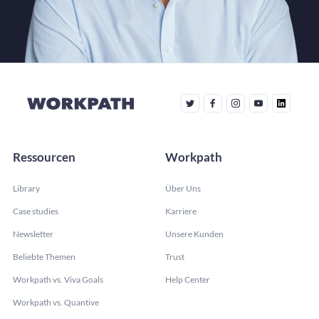
Ressourcen
Workpath
Library
Über Uns
Case studies
Karriere
Newsletter
Unsere Kunden
Beliebte Themen
Trust
Workpath vs. Viva Goals
Help Center
Workpath vs. Quantive