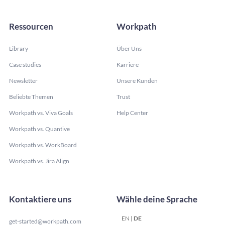
Ressourcen
Workpath
Library
Über Uns
Case studies
Karriere
Newsletter
Unsere Kunden
Beliebte Themen
Trust
Workpath vs. Viva Goals
Help Center
Workpath vs. Quantive
Workpath vs. WorkBoard
Workpath vs. Jira Align
Kontaktiere uns
Wähle deine Sprache
EN
|
DE
get-started@workpath.com