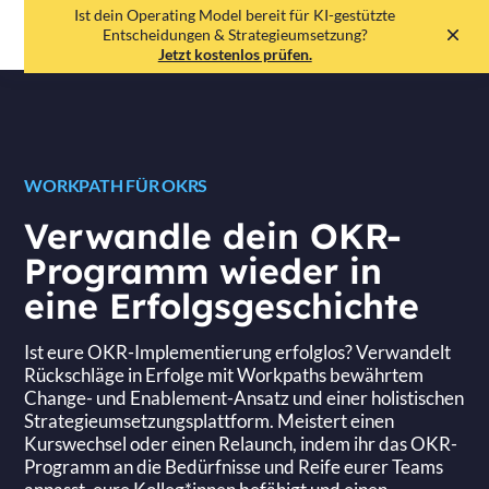
Ist dein Operating Model bereit für KI-gestützte
EN
DE
Entscheidungen & Strategieumsetzung?
Jetzt kostenlos prüfen.
WORKPATH FÜR OKRS
Verwandle dein OKR-
Programm wieder in
eine Erfolgsgeschichte
Ist eure OKR-Implementierung erfolglos? Verwandelt
Rückschläge in Erfolge mit Workpaths bewährtem
Change- und Enablement-Ansatz und einer holistischen
Strategieumsetzungsplattform. Meistert einen
Kurswechsel oder einen Relaunch, indem ihr das OKR-
Programm an die Bedürfnisse und Reife eurer Teams