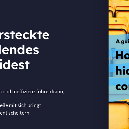
rsteckte
lendes
idest
 und Ineffizienz führen kann,
ile mit sich bringt
nt scheitern