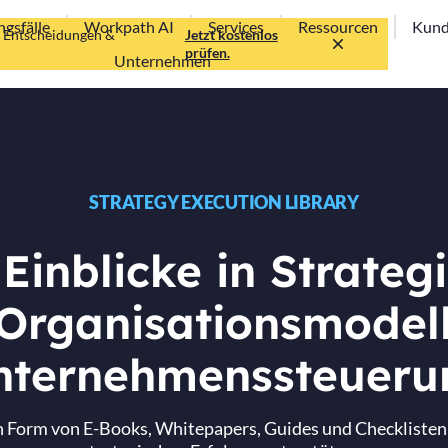
gsfälle
Workpath AI
Services
Ressourcen
Kun
te Entscheidungen &
Jetzt kostenlos
prüfen.
Unternehmen
STRATEGY EXECUTION LIBRARY
 Einblicke in Strate
Organisationsmodel
nternehmenssteueru
 Form von E-Books, Whitepapers, Guides und Checklisten –