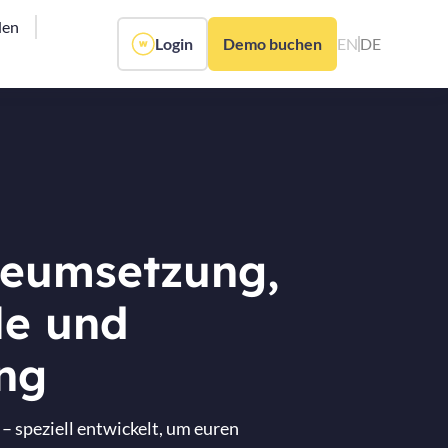
den
Login
Demo buchen
EN
DE
gieumsetzung,
le und
ng
 speziell entwickelt, um euren