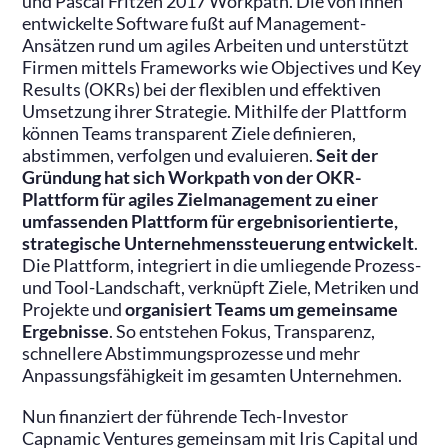
und Pascal Fritzen 2017 Workpath. Die von ihnen
entwickelte Software fußt auf Management-
Ansätzen rund um agiles Arbeiten und unterstützt
Firmen mittels Frameworks wie Objectives und Key
Results (OKRs) bei der flexiblen und effektiven
Umsetzung ihrer Strategie. Mithilfe der Plattform
können Teams transparent Ziele definieren,
abstimmen, verfolgen und evaluieren.
Seit der
Gründung hat sich Workpath von der OKR-
Plattform für agiles Zielmanagement zu einer
umfassenden Plattform für ergebnisorientierte,
strategische Unternehmenssteuerung entwickelt
.
Die Plattform, integriert in die umliegende Prozess-
und Tool-Landschaft, verknüpft Ziele, Metriken und
Projekte und
organisiert Teams um gemeinsame
Ergebnisse
. So entstehen Fokus, Transparenz,
schnellere Abstimmungsprozesse und mehr
Anpassungsfähigkeit im gesamten Unternehmen.
Nun finanziert der führende Tech-Investor
Capnamic Ventures gemeinsam mit Iris Capital und