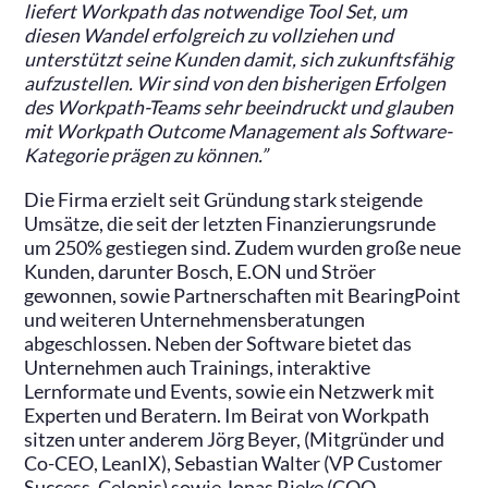
liefert Workpath das notwendige Tool Set, um
diesen Wandel erfolgreich zu vollziehen und
unterstützt seine Kunden damit, sich zukunftsfähig
aufzustellen. Wir sind von den bisherigen Erfolgen
des Workpath-Teams sehr beeindruckt und glauben
mit Workpath Outcome Management als Software-
Kategorie prägen zu können.”
Die Firma erzielt seit Gründung stark steigende
Umsätze, die seit der letzten Finanzierungsrunde
um 250% gestiegen sind. Zudem wurden große neue
Kunden, darunter Bosch, E.ON und Ströer
gewonnen, sowie Partnerschaften mit BearingPoint
und weiteren Unternehmensberatungen
abgeschlossen. Neben der Software bietet das
Unternehmen auch Trainings, interaktive
Lernformate und Events, sowie ein Netzwerk mit
Experten und Beratern. Im Beirat von Workpath
sitzen unter anderem Jörg Beyer, (Mitgründer und
Co-CEO, LeanIX), Sebastian Walter (VP Customer
Success, Celonis) sowie Jonas Rieke (COO,