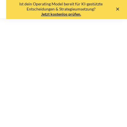
Ist dein Operating Model bereit für KI-gestützte
EN
DE
Entscheidungen & Strategieumsetzung?
Jetzt kostenlos prüfen.
Software Plattform für
ergebnisorientierte,
strategische Steuerung:
Workpath schließt Series
A-Finanzierungsrunde
über 10.5 Millionen Euro
ab
Redaktionsteam
•
19.5.25
•
6
min read