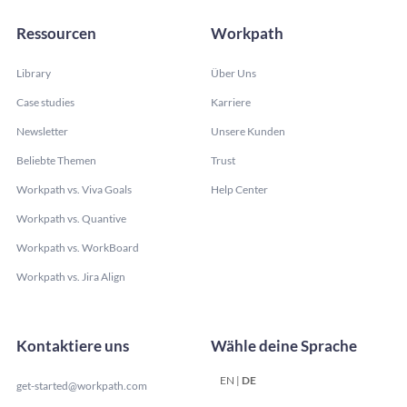
Ressourcen
Workpath
Library
Über Uns
Case studies
Karriere
Newsletter
Unsere Kunden
Beliebte Themen
Trust
Workpath vs. Viva Goals
Help Center
Workpath vs. Quantive
Workpath vs. WorkBoard
Workpath vs. Jira Align
Kontaktiere uns
Wähle deine Sprache
EN
|
DE
get-started@workpath.com