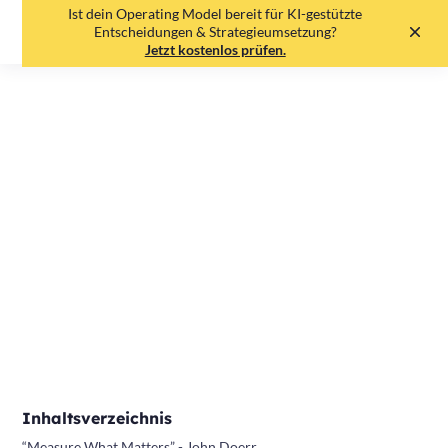
Ist dein Operating Model bereit für KI-gestützte
EN
DE
Entscheidungen & Strategieumsetzung?
Jetzt kostenlos prüfen.
OKR Bücher für
Einsteiger
Oliver Kuttruff
•
19.5.25
•
5
min read
Print
Share
Inhaltsverzeichnis
“Measure What Matters” - John Doerr