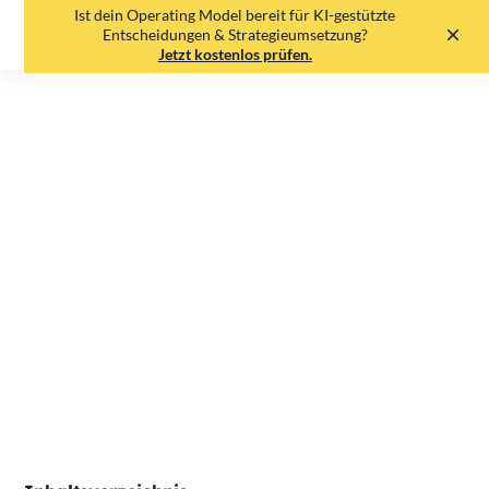
Ist dein Operating Model bereit für KI-gestützte
EN
DE
Entscheidungen & Strategieumsetzung?
Jetzt kostenlos prüfen.
4 Anzeichen, dass dein
Unternehmen OKRs
benötigt
Tobias Lauenroth
•
19.5.25
•
2
min read
Print
Share