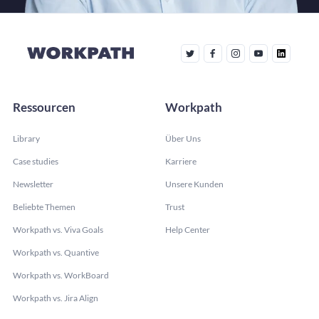
Ressourcen
Workpath
Library
Über Uns
Case studies
Karriere
Newsletter
Unsere Kunden
Beliebte Themen
Trust
Workpath vs. Viva Goals
Help Center
Workpath vs. Quantive
Workpath vs. WorkBoard
Workpath vs. Jira Align