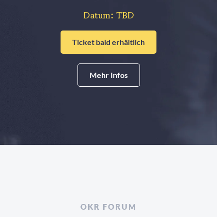
Datum: TBD
Ticket bald erhältlich
Mehr Infos
OKR FORUM