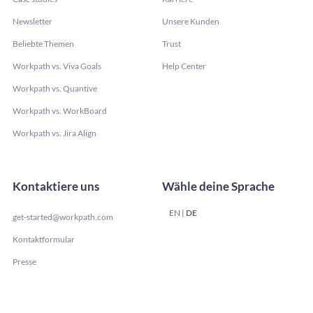
Newsletter
Unsere Kunden
Beliebte Themen
Trust
Workpath vs. Viva Goals
Help Center
Workpath vs. Quantive
Workpath vs. WorkBoard
Workpath vs. Jira Align
Kontaktiere uns
Wähle deine Sprache
EN
|
DE
get-started@workpath.com
Kontaktformular
Presse