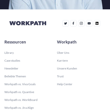
Ressourcen
Workpath
Library
Über Uns
Case studies
Karriere
Newsletter
Unsere Kunden
Beliebte Themen
Trust
Workpath vs. Viva Goals
Help Center
Workpath vs. Quantive
Workpath vs. WorkBoard
Workpath vs. Jira Align