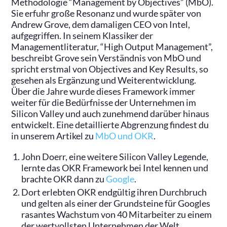
Methodologie “Management by Objectives” (MbO).
Sie erfuhr große Resonanz und wurde später von
Andrew Grove, dem damaligen CEO von Intel,
aufgegriffen. In seinem Klassiker der
Managementliteratur, “High Output Management”,
beschreibt Grove sein Verständnis von MbO und
spricht erstmal von Objectives and Key Results, so
gesehen als Ergänzung und Weiterentwicklung.
Über die Jahre wurde dieses Framework immer
weiter für die Bedürfnisse der Unternehmen im
Silicon Valley und auch zunehmend darüber hinaus
entwickelt. Eine detaillierte Abgrenzung findest du
in unserem Artikel zu
MbO und OKR
.
John Doerr, eine weitere Silicon Valley Legende,
lernte das OKR Framework bei Intel kennen und
brachte OKR dann zu
Google
.
Dort erlebten OKR endgültig ihren Durchbruch
und gelten als einer der Grundsteine für Googles
rasantes Wachstum von 40 Mitarbeiter zu einem
der wertvollsten Unternehmen der Welt.