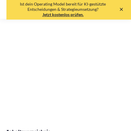
Ist dein Operating Model bereit für KI-gestützte
EN
DE
Entscheidungen & Strategieumsetzung?
Jetzt kostenlos prüfen.
Objectives und Key
Results (OKR) - Eine
Definition
Johannes Etzelmüller
•
19.5.25
•
4
min read
Print
Share