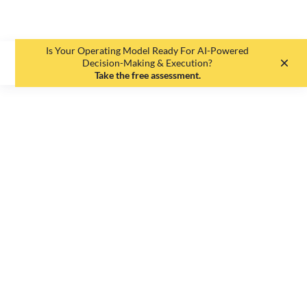
Is Your Operating Model Ready For AI-Powered
EN
DE
Decision-Making & Execution?
Take the free assessment.