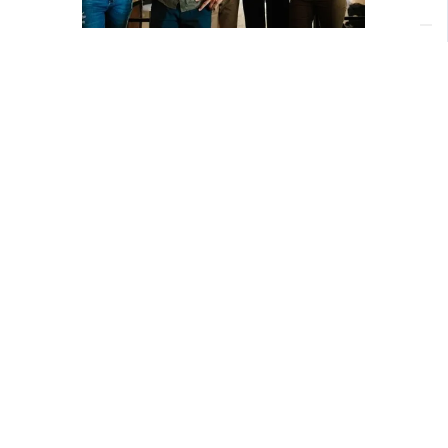
Download
Resources
Workpath
Library
About Us
Case studies
Careers
Newsletter
Our customers
Popular topics
Trust & security at Workpath