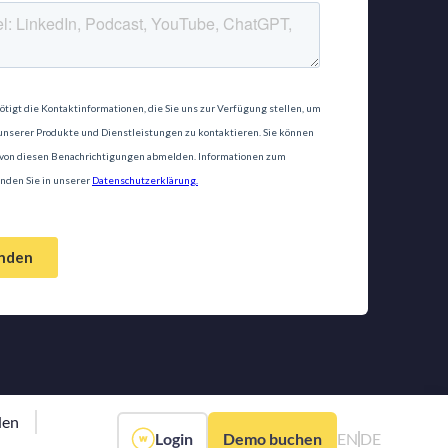
den
Login
Demo buchen
EN
DE