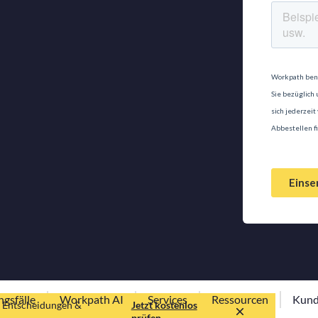
gsfälle
Workpath AI
Services
Ressourcen
Kun
te Entscheidungen &
Jetzt kostenlos
prüfen.