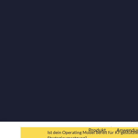
Produkt
Anwendun
Ist dein Operating Model bereit für KI-gestütz
Strategieumsetzung?